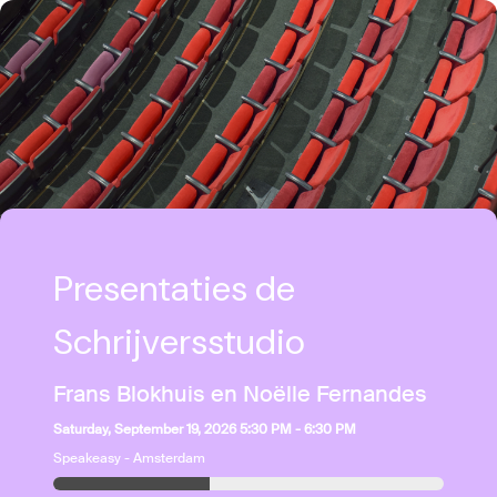
Presentaties de
Schrijversstudio
Frans Blokhuis en Noëlle Fernandes
Saturday, September 19, 2026 5:30 PM - 6:30 PM
Speakeasy - Amsterdam