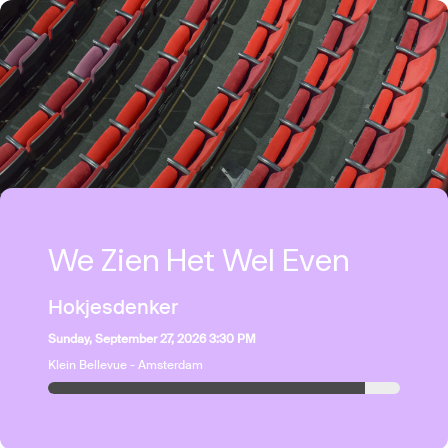
We Zien Het Wel Even
Hokjesdenker
Sunday, September 27, 2026 3:30 PM
Klein Bellevue - Amsterdam