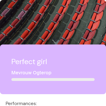
Perfect girl
Mevrouw Ogterop
Performances: