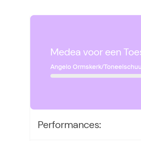
Medea voor een Toe
Angelo Ormskerk/Toneelschuu
Performances: