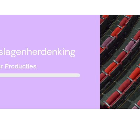
slagenherdenking
r Producties